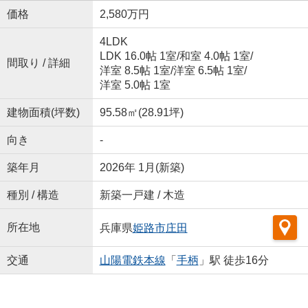
価格
2,580万円
4LDK
LDK 16.0帖 1室
/
和室 4.0帖 1室
/
間取り / 詳細
洋室 8.5帖 1室
/
洋室 6.5帖 1室
/
洋室 5.0帖 1室
建物面積(坪数)
95.58㎡(28.91坪)
向き
-
築年月
2026年 1月(新築)
種別 / 構造
新築一戸建 / 木造
所在地
兵庫県
姫路市
庄田
交通
山陽電鉄本線
「
手柄
」駅 徒歩16分