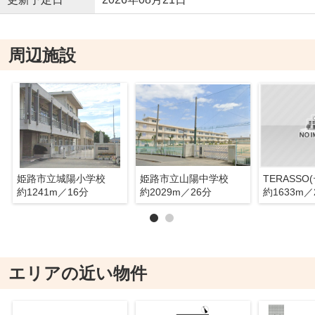
周辺施設
姫路市立城陽小学校
姫路市立山陽中学校
TERASSO
約1241m／16分
約2029m／26分
約1633m／
エリアの近い物件