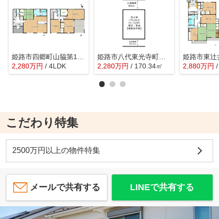
姫路市四郷町山脇第19／全2棟
姫路市八代東光寺町Ⅱ期
2,280
万
円
/ 4LDK
2,280
万
円
/ 170.34㎡
2,880
万
円
こだわり特集
2500万円以上の物件特集
メールで共有する
LINEで共有する