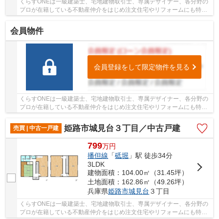
くらすONEは一級建築士、宅地建物取引士、専属デザイナー、各分野の
プロが在籍している不動産仲介をはじめ注文住宅やリフォームにも特化
しているお店です♪住まいに関する事は何でも気...
会員物件
会員登録をして限定物件を見る
くらすONEは一級建築士、宅地建物取引士、専属デザイナー、各分野の
プロが在籍している不動産仲介をはじめ注文住宅やリフォームにも特化
しているお店です♪住まいに関する事は何でも気...
姫路市城見台３丁目／中古戸建
売買 | 中古一戸建
799
万
円
播但線
「
砥堀
」駅 徒歩34分
3LDK
建物面積：104.00㎡（31.45坪）
土地面積：162.86㎡（49.26坪）
兵庫県
姫路市
城見台
３丁目
くらすONEは一級建築士、宅地建物取引士、専属デザイナー、各分野の
プロが在籍している不動産仲介をはじめ注文住宅やリフォームにも特化