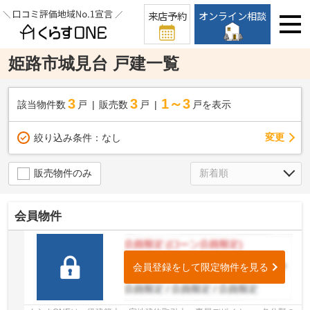
来店予約
オンライン相談
姫路市城見台 戸建一覧
3
3
1～3
該当物件数
戸
販売数
戸
戸を表示
変更
絞り込み条件：
なし
販売物件のみ
会員物件
会員登録をして限定物件を見る