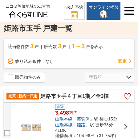
来店予約
オンライン相談
姫路市玉手 戸建一覧
3
3
1～3
該当物件数
戸
販売数
戸
戸を表示
変更
絞り込み条件：
なし
販売物件のみ
姫路市玉手４丁目1期／全3棟
売買 | 新築一戸建
新築
3,498
万
円
山陽本線
「
英賀保
」駅 徒歩15分
山陽本線
「
姫路
」駅 徒歩33分
4LDK
建物面積：104.96㎡（31.75坪）