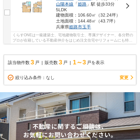
山陽本線
「
姫路
」駅 徒歩33分
5LDK
建物面積：106.60㎡（32.24坪）
土地面積：144.48㎡（43.7坪）
兵庫県
姫路市
玉手
くらすONEは一級建築士、宅地建物取引士、専属デザイナー、各分野の
プロが在籍している不動産仲介をはじめ注文住宅やリフォームにも特化
しているお店です♪住まいに関する事は何でも気...
3
3
1～3
該当物件数
戸
販売数
戸
戸を表示
変更
絞り込み条件：
なし
不動産に関するご相談は、
お気軽にお問い合わせください。