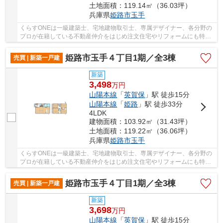
土地面積：119.14㎡（36.03坪）
兵庫県
姫路市
玉手
くらすONEは一級建築士、宅地建物取引士、専属デザイナー、各分野の
プロが在籍している不動産仲介をはじめ注文住宅やリフォームにも特化
しているお店です♪住まいに関する事は何でも気...
姫路市玉手４丁目1期／全3棟
売買 | 新築一戸建
新築
3,498
万
円
山陽本線
「
英賀保
」駅 徒歩15分
山陽本線
「
姫路
」駅 徒歩33分
4LDK
建物面積：103.92㎡（31.43坪）
土地面積：119.22㎡（36.06坪）
兵庫県
姫路市
玉手
くらすONEは一級建築士、宅地建物取引士、専属デザイナー、各分野の
プロが在籍している不動産仲介をはじめ注文住宅やリフォームにも特化
しているお店です♪住まいに関する事は何でも気...
姫路市玉手４丁目1期／全3棟
売買 | 新築一戸建
新築
3,698
万
円
山陽本線
「
英賀保
」駅 徒歩15分