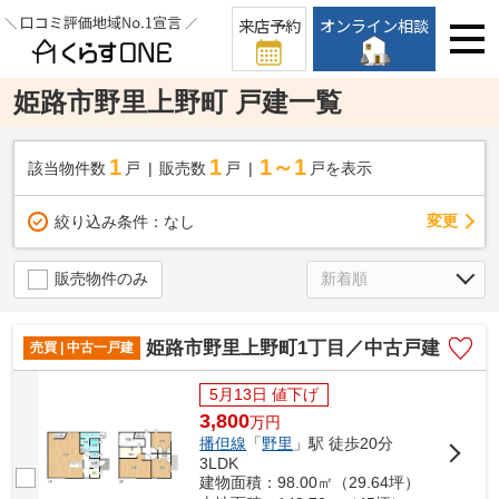
来店予約
オンライン相談
姫路市野里上野町 戸建一覧
1
1
1～1
該当物件数
戸
販売数
戸
戸を表示
変更
絞り込み条件：
なし
販売物件のみ
姫路市野里上野町1丁目／中古戸建
売買 | 中古一戸建
5月13日 値下げ
3,800
万
円
播但線
「
野里
」駅 徒歩20分
3LDK
建物面積：98.00㎡（29.64坪）