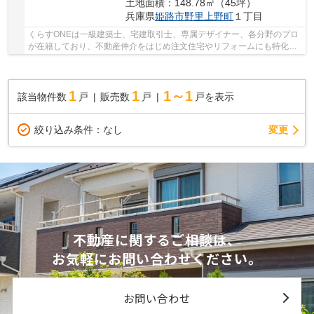
土地面積：148.78㎡（45坪）
兵庫県
姫路市
野里上野町
１丁目
くらすONEは一級建築士、宅建取引士、専属デザイナー、各分野のプロ
が在籍しており、不動産仲介をはじめ注文住宅やリフォームにも特化し
ているお店です♪姫路市・たつの市周辺の住まい...
1
1
1～1
該当物件数
戸
販売数
戸
戸を表示
変更
絞り込み条件：
なし
不動産に関するご相談は、
お気軽にお問い合わせください。
お問い合わせ