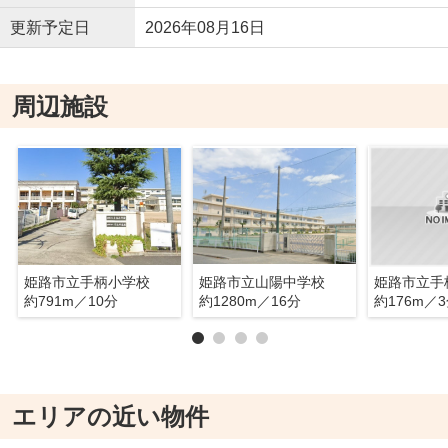
更新予定日
2026年08月16日
周辺施設
姫路市立手柄小学校
姫路市立山陽中学校
姫路市立手
約791m／10分
約1280m／16分
約176m／
エリアの近い物件