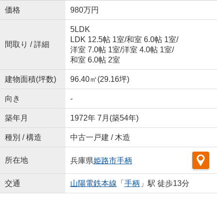
価格
980万円
5LDK
LDK 12.5帖 1室
/
和室 6.0帖 1室
/
間取り / 詳細
洋室 7.0帖 1室
/
洋室 4.0帖 1室
/
和室 6.0帖 2室
建物面積(坪数)
96.40㎡(29.16坪)
向き
-
築年月
1972年 7月(築54年)
種別 / 構造
中古一戸建 / 木造
所在地
兵庫県
姫路市
手柄
交通
山陽電鉄本線
「
手柄
」駅 徒歩13分