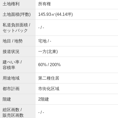
土地権利
所有権
土地面積(坪数)
145.93㎡(44.14坪)
私道負担面積 /
- / -
セットバック
地目 / 地勢
宅地 / -
接道状況
一方(北東)
建ぺい率 /
60% / 200%
容積率
用途地域
第二種住居
都市計画
市街化区域
階建
2階建
総区画数 /
- / -
販売区画数