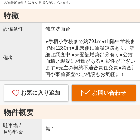
の物件所在地とは異なる場合がございます。
特徴
設備条件
独立洗面台
●手柄小学校まで約791ｍ●山陽中学校ま
で約1280ｍ●北東側に新設道路あり、詳
細は調査中 ●未登記増築部分有り●公簿
備考
面積と現況に相違がある可能性がござい
ます●売主の契約不適合責任免責●資金計
画や事前審査のご相談もお気軽に！
お気に入り追加
お問い合わせ
物件概要
駐車場 /
無 / -
月額料金