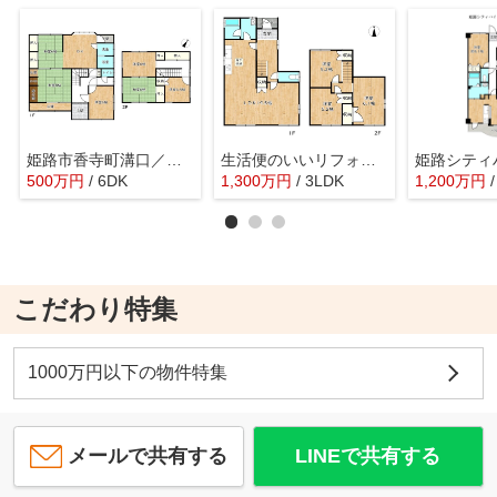
姫路市香寺町溝口／中古戸建
生活便のいいリフォーム済中古住宅／姫路市広畑区吾妻町2丁目
500
万
円
/ 6DK
1,300
万
円
/ 3LDK
1,200
万
円
こだわり特集
1000万円以下の物件特集
メールで共有する
LINEで共有する