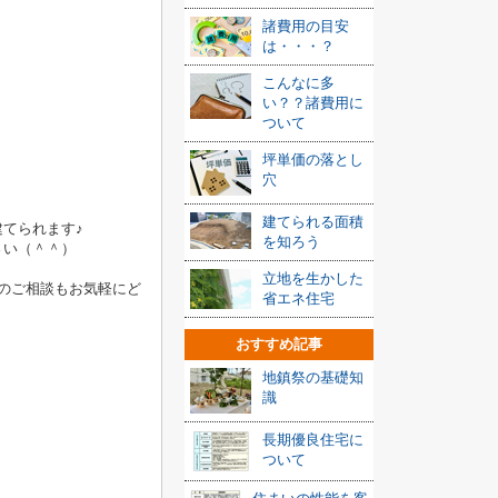
諸費用の目安
は・・・？
こんなに多
い？？諸費用に
ついて
坪単価の落とし
穴
建てられる面積
てられます♪
を知ろう
さい（＾＾）
立地を生かした
のご相談もお気軽にど
省エネ住宅
おすすめ記事
地鎮祭の基礎知
識
長期優良住宅に
ついて