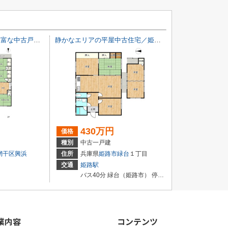
小道の先にある物入豊富な中古戸建／姫路市網干区興浜
静かなエリアの平屋中古住宅／姫路市緑台1丁目
430万円
価格
種別
中古一戸建
網干区興浜
住所
兵庫県
姫路市
緑台
１丁目
交通
姫路駅
バス40分 緑台（姫路市） 停歩3分
業内容
コンテンツ