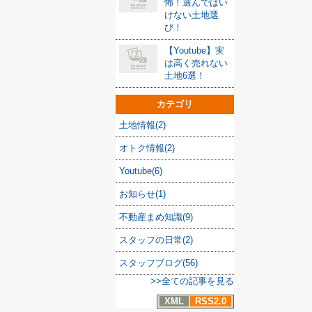
怖！選んではい
けない土地選
び！
【Youtube】実
は高く売れない
土地6選！
カテゴリ
土地情報(2)
オトク情報(2)
Youtube(6)
お知らせ(1)
不動産まめ知識(9)
スタッフの日常(2)
スタッフブログ(56)
>>全ての記事を見る
XML
RSS2.0