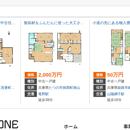
生活便のいいリフォーム済中古住宅／姫路市広畑区吾妻町2丁目
無垢材をふんだんに使った大工さん手造りの本格木造住宅／たつの市揖西町南山
2,000万円
50万円
価格
価格
種別
中古一戸建
種別
中古一戸建
区吾妻町
２丁目
住所
兵庫県
たつの市
揖西町南山
住所
兵庫県
姫路市
交通
竜野駅
交通
山陽網干駅
徒歩38分
徒歩16分
ホーム
事