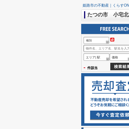
姫路市の不動産｜くらすON
たつの市 小宅北
種別
エリア| 駅
価格
-
件該当