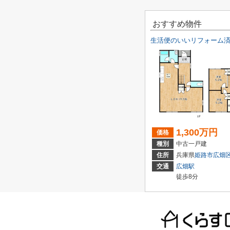
おすすめ物件
1,300万円
価格
種別
中古一戸建
住所
兵庫県
姫路市
広畑
交通
広畑駅
徒歩8分