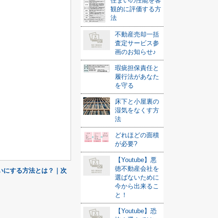
住まいの性能を客
観的に評価する方
法
不動産売却一括
査定サービス参
画のお知らせ♪
瑕疵担保責任と
履行法があなた
を守る
床下と小屋裏の
湿気をなくす方
法
どれほどの面積
が必要?
【Youtube】悪
徳不動産会社を
いにする方法とは？｜次
選ばないために
今から出来るこ
と！
【Youtube】恐