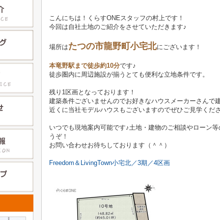
こんにちは！くらすONEスタッフの村上です！
今回は自社土地のご紹介をさせていただきます♪
たつの市龍野町小宅北
場所は
にございます！
本竜野駅まで徒歩約10分
です♪
徒歩圏内に周辺施設が揃うとても便利な立地条件です。
残り1区画となっております！
建築条件ございませんのでお好きなハウスメーカーさんで建
近くに当社モデルハウスもございますのでぜひご見学くだ
いつでも現地案内可能です♪土地・建物のご相談やローン等
うぞ！
お問い合わせお待ちしております（＾＾）
Freedom＆LivingTown小宅北／3期／4区画