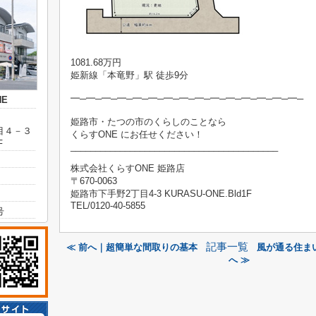
1081.68万円
姫新線「本竜野」駅 徒歩9分
━─━─━─━─━─━─━─━─━─━─━─━─━─━─━─
E
姫路市・たつの市のくらしのことなら
目４－３
くらすONE にお任せください！
F
__________________________________________
株式会社くらすONE 姫路店
〒670-0063
姫路市下手野2丁目4-3 KURASU-ONE.Bld1F
TEL/0120-40-5855
号
記事一覧
≪ 前へ｜超簡単な間取りの基本
風が通る住ま
へ ≫