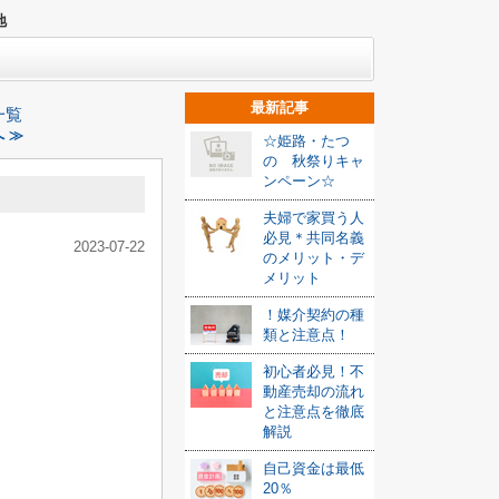
地
最新記事
一覧
 ≫
☆姫路・たつ
の 秋祭りキャ
ンペーン☆
夫婦で家買う人
必見＊共同名義
2023-07-22
のメリット・デ
メリット
！媒介契約の種
類と注意点！
初心者必見！不
動産売却の流れ
と注意点を徹底
解説
自己資金は最低
20％