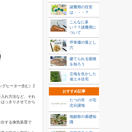
諸費用の目安
は・・・？
こんなに多
い？？諸費用に
ついて
坪単価の落とし
穴
建てられる面積
を知ろう
立地を生かした
省エネ住宅
ングヒーター含む）2
おすすめ記事
手入れ方法など、それ
たつの市 小宅
をはっきりさせてから
北分譲地
地鎮祭の基礎知
識
排出する換気装置で