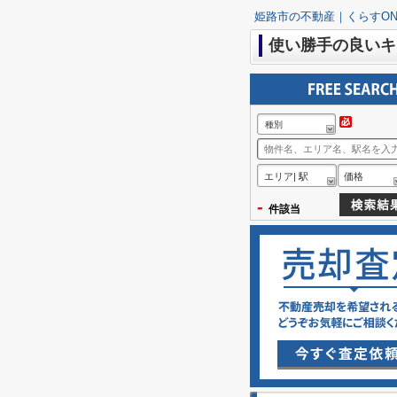
姫路市の不動産｜くらすON
使い勝手の良いキ
種別
エリア| 駅
価格
-
件該当