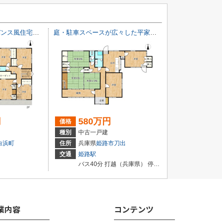
無垢材の自然派プロバンス風住宅／姫路市白浜町
庭・駐車スペースが広々した平家住宅／姫路市刀出
円
580万円
価格
種別
中古一戸建
白浜町
住所
兵庫県
姫路市
刀出
交通
姫路駅
バス40分 打越（兵庫県） 停歩1分
業内容
コンテンツ