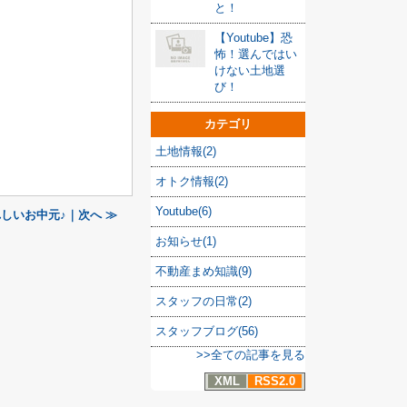
と！
【Youtube】恐
怖！選んではい
けない土地選
び！
カテゴリ
土地情報(2)
オトク情報(2)
Youtube(6)
しいお中元♪｜次へ ≫
お知らせ(1)
不動産まめ知識(9)
スタッフの日常(2)
スタッフブログ(56)
>>全ての記事を見る
XML
RSS2.0