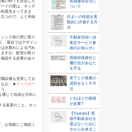
通風の時でも安定した
長期優良住宅に
フードの形は、キッチ
ついて
る程度決まってきま
目立つので、よく吟味
住まいの性能を客
観的に評価する方
法
、シンク前の壁に取り
不動産売却一括
く、最近ではデザイン
査定サービス参
栓は水垂れによる汚れ
画のお知らせ♪
りますが、配管の取り
瑕疵担保責任と
、確認する必要があり
履行法があなた
を守る
床下と小屋裏の
附属設備も充実してお
湿気をなくす方
。なお、
★
ディスポー
法
ょう。
を通じて自由な方向に
どれほどの面積
が必要?
する装置のこと。キッ
【Youtube】悪
徳不動産会社を
選ばないために
ど、
お気軽にご相談く
今から出来るこ