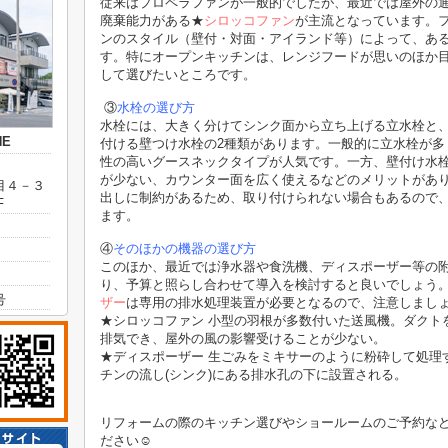
従来はプロペラファンが一般的でしたが、最近では屋外の
廃棄能力がある★
シロッコファン
が主流となっています。
ンのスタイル（壁付・対面・アイランド等）によって、あ
す。特にオープンキッチンは、レンジフードが思いのほか
して選びたいところです。
③
水栓の選び方
水栓には、大きく分けてシンク面から立ち上げる立水栓と
E
付ける壁つけ水栓の2種類があります。一般的に立水栓が多
性の高いグースネックタイプが人気です。一方、壁付け水
が少ない、カウンター面を広く使えるなどのメリットがあ
目４－３
出しに制約があるため、取り付けられない場合もあるので
F
ます。
④
そのほかの機器の選び方
このほか、最近では浄水器や食洗機、ディスポーザー等の
り、予算と照らし合わせて導入を検討すると良いでしょう
号
ザー
は専用の排水処理装置が必要となるので、注意しまし
★
シロッコファン
小型の羽根が多数付いた送風機。ダクト
排気でき、屋外の風の影響受けることが少ない。
★
ディスポーザー
生ごみをミキサーのように粉砕して処理
チンの流し
(
シンク
)
にある排水孔の下に設置される。
リフォームの際のキッチン選びやショールームのご予約な
ださい☺️