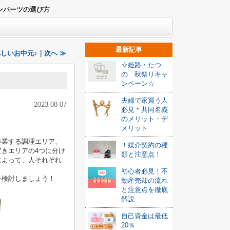
ンパーツの選び方
最新記事
しいお中元♪｜次へ ≫
☆姫路・たつ
の 秋祭りキャ
ンペーン☆
夫婦で家買う人
2023-08-07
必見＊共同名義
のメリット・デ
メリット
作業する調理エリア、
！媒介契約の種
きエリアの4つに分け
類と注意点！
によって、人それぞれ
初心者必見！不
を検討しましょう！
動産売却の流れ
と注意点を徹底
解説
自己資金は最低
20％