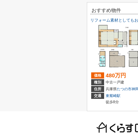
おすすめ物件
480万円
価格
種別
中古一戸建
住所
兵庫県
たつの市
神
交通
東觜崎駅
徒歩8分