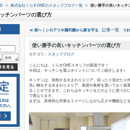
E
>
株式会社くらすONEのスタッフブログ一覧
>
使い勝手の良いキッチ
ッチンパーツの選び方
記事一覧
≪ 前へ｜シロアリや腐朽菌から家を守る
うれ
使い勝手の良いキッチンパーツの選び方
カテゴリ：
スタッフブログ
面積
こんにちは、くらすONEスタッフの新居です！
今回は、キッチンを選ぶポイントについてご紹介します♪
キッチンは、加熱する火まわりエリア、切ったり混ぜたり
洗い物をする水まわりエリア、食器や食材を置いておく仮置
ることができます。これらはキッチンをどのように使うか
で異なります。
まずは、具体的な作業をイメージしながら広さや機能など