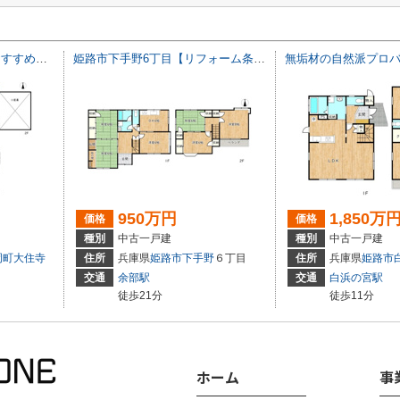
リフォーム素材としてもおすすめの広々とした古民家／たつの市神岡町大住寺
姫路市下手野6丁目【リフォーム条件付】／中古戸建
950万円
1,850万
価格
価格
種別
中古一戸建
種別
中古一戸建
岡町大住寺
住所
兵庫県
姫路市
下手野
６丁目
住所
兵庫県
姫路市
交通
余部駅
交通
白浜の宮駅
徒歩21分
徒歩11分
ホーム
事