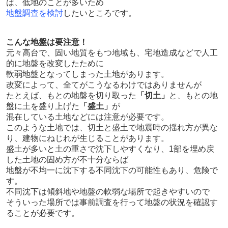
は、低地のことが多いため
地盤調査を検討
したいところです。
こんな地盤は要注意！
元々高台で、固い地質をもつ地域も、宅地造成などで人工
的に地盤を改変したために
軟弱地盤となってしまった土地があります。
改変によって、全てがこうなるわけではありませんが
たとえば、もとの地盤を切り取った
「切土」
と、もとの地
盤に土を盛り上げた
「盛土」
が
混在している土地などには注意が必要です。
このような土地では、切土と盛土で地震時の揺れ方が異な
り、建物にねじれが生じることがあります。
盛土が多いと土の重さで沈下しやすくなり、1部を埋め戻
した土地の固め方が不十分ならば
地盤が不均一に沈下する不同沈下の可能性もあり、危険で
す。
不同沈下は傾斜地や地盤の軟弱な場所で起きやすいので
そういった場所では事前調査を行って地盤の状況を確認す
ることが必要です。