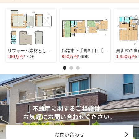
リフォーム素材としてもおすすめの広々とした古民家／たつの市神岡町大住寺
姫路市下手野6丁目【リフォーム条件付】／中古戸建
480万円
/ 7DK
950万円
/ 6DK
1,850万円
/
不動産に関するご相談は、
お気軽にお問い合わせください。
お問い合わせ