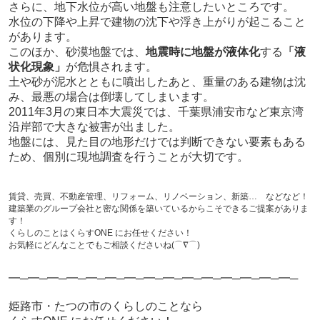
さらに、地下水位が高い地盤も注意したいところです。
水位の下降や上昇で建物の沈下や浮き上がりが起こること
があります。
このほか、砂漠地盤では、
地震時に地盤が液体化
する
「液
状化現象」
が危惧されます。
土や砂が泥水とともに噴出したあと、重量のある建物は沈
み、最悪の場合は倒壊してしまいます。
2011年3月の東日本大震災では、千葉県浦安市など東京湾
沿岸部で大きな被害が出ました。
地盤には、見た目の地形だけでは判断できない要素もある
ため、個別に現地調査を行うことが大切です。
賃貸、売買、不動産管理、リフォーム、リノベーション、新築… などなど！
建築業のグループ会社と密な関係を築いているからこそできるご提案がありま
す！
くらしのことはくらすONE にお任せください！
お気軽にどんなことでもご相談くださいね(⌒∇⌒)
━─━─━─━─━─━─━─━─━─━─━─━─━─━─━─
姫路市・たつの市のくらしのことなら